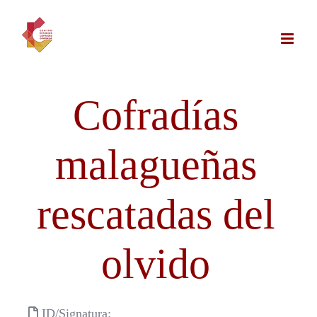
Saltar
al
contenido
Cofradías
malagueñas
rescatadas del
olvido
ID/Signatura: