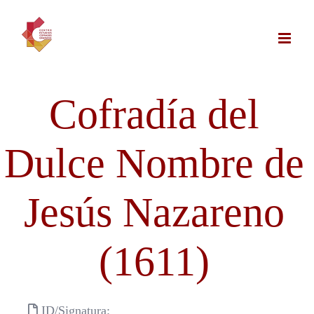
Saltar
al
contenido
Cofradía del
Dulce Nombre de
Jesús Nazareno
(1611)
ID/Signatura: