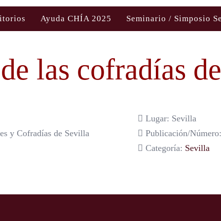
itorios
Ayuda CHÍA 2025
Seminario / Simposio S
de las cofradías de
Lugar: Sevilla
s y Cofradías de Sevilla
Publicación/Número:
Categoría:
Sevilla