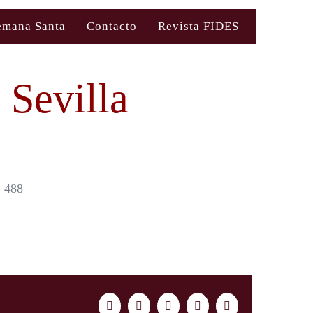
emana Santa
Contacto
Revista FIDES
 Sevilla
 488
Facebook
Twitter
LinkedIn
WhatsApp
Correo