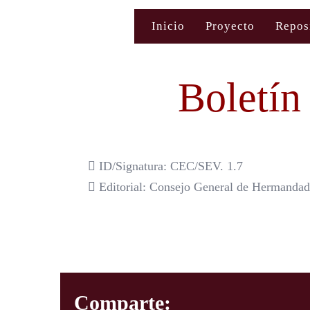
Saltar
Inicio
Proyecto
Repos
al
contenido
Boletín 
ID/Signatura: CEC/SEV. 1.7
Editorial: Consejo General de Hermandade
Comparte: