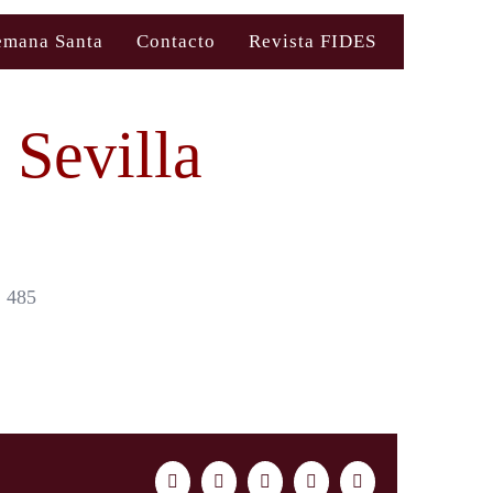
emana Santa
Contacto
Revista FIDES
 Sevilla
 485
Facebook
Twitter
LinkedIn
WhatsApp
Correo