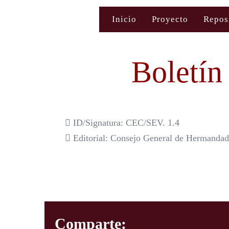
Saltar
Inicio
Proyecto
Repos
al
contenido
Boletín 
ID/Signatura: CEC/SEV. 1.4
Editorial: Consejo General de Hermandade
Comparte: