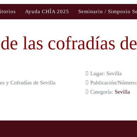
itorios
Ayuda CHÍA 2025
Seminario / Simposio S
de las cofradías de
Lugar: Sevilla
s y Cofradías de Sevilla
Publicación/Número:
Categoría:
Sevilla