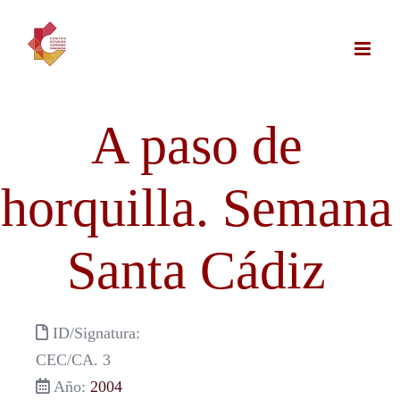
Saltar
al
contenido
A paso de
horquilla. Semana
Santa Cádiz
ID/Signatura:
CEC/CA. 3
Año:
2004